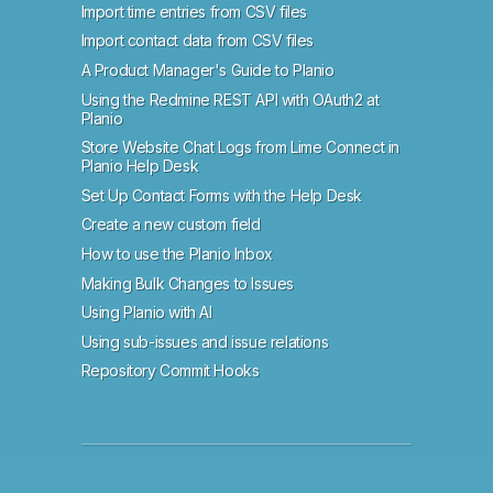
Import time entries from CSV files
Import contact data from CSV files
A Product Manager's Guide to Planio
Using the Redmine REST API with OAuth2 at
Planio
Store Website Chat Logs from Lime Connect in
Planio Help Desk
Set Up Contact Forms with the Help Desk
Create a new custom field
How to use the Planio Inbox
Making Bulk Changes to Issues
Using Planio with AI
Using sub-issues and issue relations
Repository Commit Hooks