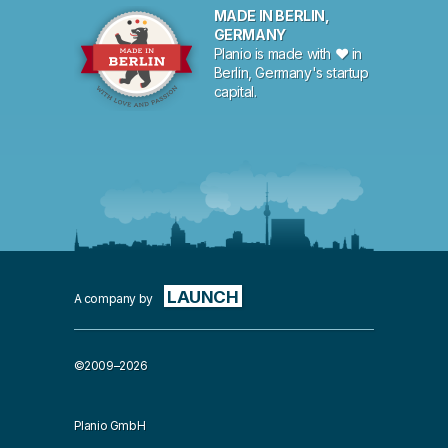
MADE IN BERLIN,
GERMANY
Planio is made with ♥ in
Berlin, Germany's startup
capital.
LAUNCH
A company by
©2009–2026
Planio GmbH