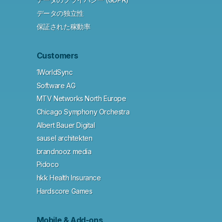
データの独立性
保証された稼動率
Customers
1WorldSync
Software AG
MTV Networks North Europe
Chicago Symphony Orchestra
Albert Bauer Digital
sausel architekten
brandnooz media
Pidoco
hkk Health Insurance
Hardscore Games
Mobile & Add-ons