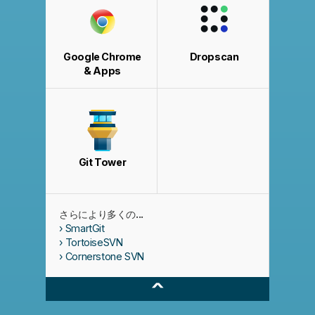
Google Chrome
Dropscan
& Apps
Git Tower
さらにより多くの...
SmartGit
TortoiseSVN
Cornerstone SVN
^