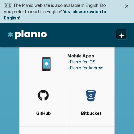
🇬🇧 The Planio web site is also available in English. Do
✕
you prefer to read it in English?
Yes, please switch to
English!
🇩🇪 Die Planio-Webseite gibt es auch auf Deutsch.
✕
+
Möchten Sie lieber auf Deutsch weiterlesen?
Ja, bitte zu
Deutsch wechseln!
Planio
機能
Mobile Apps
Planio for iOS
価格と申込み
Planio for Android
セキュリティ
私たちについて
よくある質問
GitHub
Bitbucket