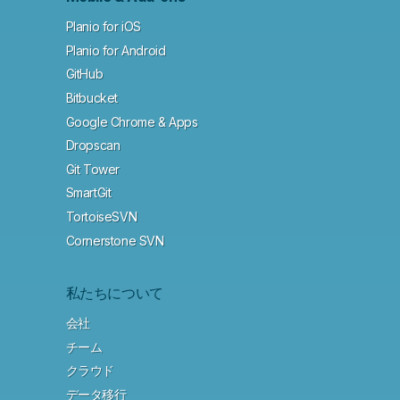
Planio for iOS
Planio for Android
GitHub
Bitbucket
Google Chrome & Apps
Dropscan
Git Tower
SmartGit
TortoiseSVN
Cornerstone SVN
私たちについて
会社
チーム
クラウド
データ移行