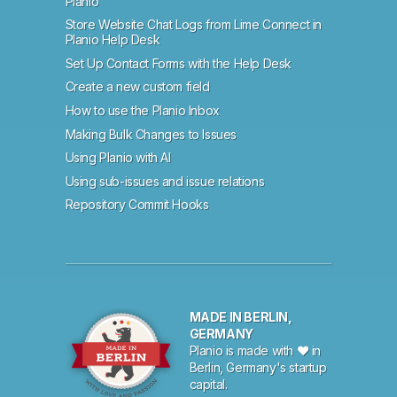
Planio
Store Website Chat Logs from Lime Connect in
Planio Help Desk
Set Up Contact Forms with the Help Desk
Create a new custom field
How to use the Planio Inbox
Making Bulk Changes to Issues
Using Planio with AI
Using sub-issues and issue relations
Repository Commit Hooks
MADE IN BERLIN,
GERMANY
Planio is made with ♥ in
Berlin, Germany's startup
capital.