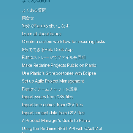
よくある質問
問合せ
10分でPlanioを使いこなす
Learn all about issues
Create a custom workflow for recurring tasks
8分でできるHelp Desk App
Planioストレージでファイルを同期
Make Redmine Projects Public on Planio
Use Planio's Git repositories with Eclipse
Set up Agile Project Management
Planioでチームチャットを設定
Import issues from CSV files
Import time entries from CSV files
Import contact data from CSV files
A Product Manager's Guide to Planio
Using the Redmine REST API with OAuth2 at