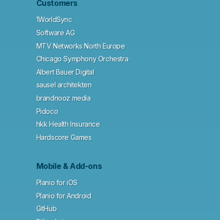
Customers
1WorldSync
Software AG
MTV Networks North Europe
Chicago Symphony Orchestra
Albert Bauer Digital
sausel architekten
brandnooz media
Pidoco
hkk Health Insurance
Hardscore Games
Mobile & Add-ons
Planio for iOS
Planio for Android
GitHub