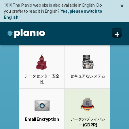
🇬🇧 The Planio web site is also available in English. Do
✕
you prefer to read it in English?
Yes, please switch to
English!
🇩🇪 Die Planio-Webseite gibt es auch auf Deutsch.
🇯🇵 Planioのwebサイトは日本語にも対応しています。日
✕
✕
+
Möchten Sie lieber auf Deutsch weiterlesen?
本語での表示がお好みですか?
日本語に切り替え!
Ja, bitte zu
Deutsch wechseln!
Planio
機能
価格と申込み
データセンター安全
セキュアなシステム
セキュリティ
性
私たちについて
よくある質問
Email Encryption
データのプライバシ
ー (GDPR)