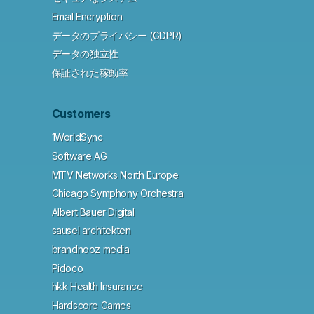
Email Encryption
データのプライバシー (GDPR)
データの独立性
保証された稼動率
Customers
1WorldSync
Software AG
MTV Networks North Europe
Chicago Symphony Orchestra
Albert Bauer Digital
sausel architekten
brandnooz media
Pidoco
hkk Health Insurance
Hardscore Games