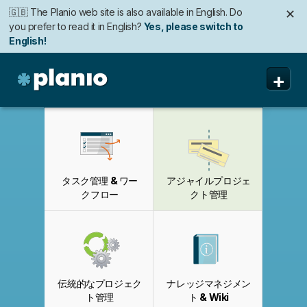
🇬🇧 The Planio web site is also available in English. Do
✕
you prefer to read it in English?
Yes, please switch to
English!
🇩🇪 Die Planio-Webseite gibt es auch auf Deutsch.
🇯🇵 Planioのwebサイトは日本語にも対応しています。日
🇫🇷 Ce site web est disponible en français. Préférez-
✕
✕
✕
+
Möchten Sie lieber auf Deutsch weiterlesen?
本語での表示がお好みですか?
vous le lire en français ?
Oui, passer à la version
日本語に切り替え!
Ja, bitte zu
Deutsch wechseln!
française !
Planio
機能
価格と申込み
タスク管理 & ワー
アジャイルプロジェ
セキュリティ
クフロー
クト管理
私たちについて
よくある質問
伝統的なプロジェク
ナレッジマネジメン
ト管理
ト & Wiki