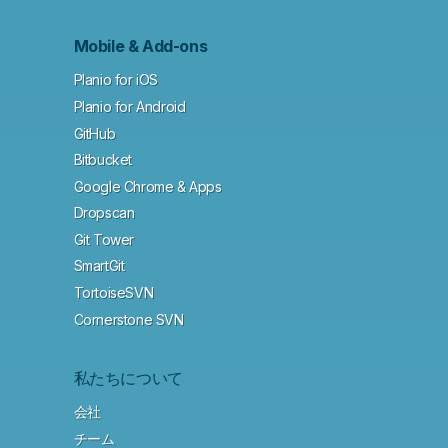
Mobile & Add-ons
Planio for iOS
Planio for Android
GitHub
Bitbucket
Google Chrome & Apps
Dropscan
Git Tower
SmartGit
TortoiseSVN
Cornerstone SVN
私たちについて
会社
チーム