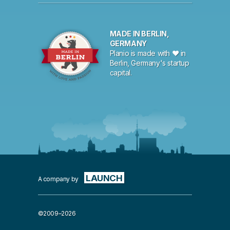
MADE IN BERLIN,
GERMANY
Planio is made with ♥ in
Berlin, Germany's startup
capital.
LAUNCH
A company by
©2009–2026