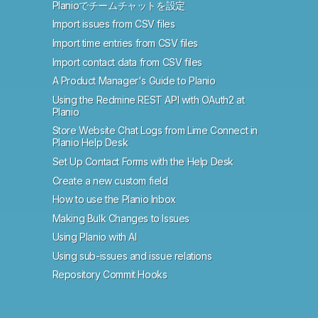
Planioでチームチャットを設定
Import issues from CSV files
Import time entries from CSV files
Import contact data from CSV files
A Product Manager's Guide to Planio
Using the Redmine REST API with OAuth2 at
Planio
Store Website Chat Logs from Lime Connect in
Planio Help Desk
Set Up Contact Forms with the Help Desk
Create a new custom field
How to use the Planio Inbox
Making Bulk Changes to Issues
Using Planio with AI
Using sub-issues and issue relations
Repository Commit Hooks