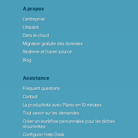
A propos
L’entreprise
L’équipe
Dans le cloud
Migration gratuite des données
Redmine et l’open source
Blog
Assistance
Frequent questions
Contact
La productivité avec Planio en 10 minutes
Tout savoir sur les demandes
Créer un workflow personnalisé pour les tâches
récurrentes
Configurer Help Desk