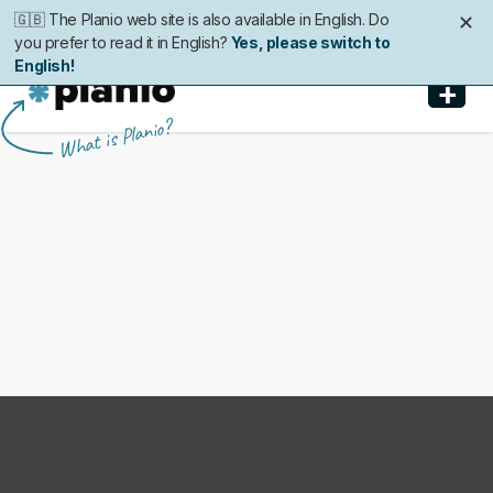
🇬🇧 The Planio web site is also available in English. Do
🇩🇪 Die Planio-Webseite gibt es auch auf Deutsch.
🇯🇵 Planioのwebサイトは日本語にも対応しています。日
🇫🇷 Ce site web est disponible en français. Préférez-
✕
✕
✕
✕
you prefer to read it in English?
Möchten Sie lieber auf Deutsch weiterlesen?
本語での表示がお好みですか?
vous le lire en français ?
Oui, passer à la version
日本語に切り替え!
Yes, please switch to
Ja, bitte zu
English!
Deutsch wechseln!
française !
+
Planio
What is Planio?
Fonctionnalités
Tarifs
Sécurité
A propos
Assistance