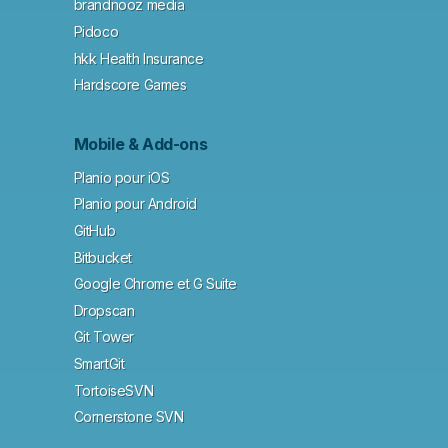
brandnooz media
Pidoco
hkk Health Insurance
Hardscore Games
Mobile & Add-ons
Planio pour iOS
Planio pour Android
GitHub
Bitbucket
Google Chrome et G Suite
Dropscan
Git Tower
SmartGit
TortoiseSVN
Cornerstone SVN