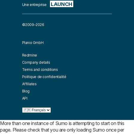
LAUNCH
Une entreprise
©2009–2026
Planio GmbH
Redmine
Company details
Terms and conditions
Politique de confidentialité
Affiliates
Blog
API
More than one instance of Sumo is attempting to start on this
page. Please check that you are only loading Sumo once per