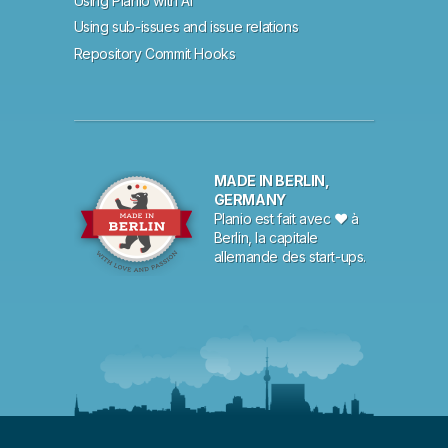
Using Planio with AI
Using sub-issues and issue relations
Repository Commit Hooks
MADE IN BERLIN,
GERMANY
Planio est fait avec ♥ à
Berlin, la capitale
allemande des start-ups.