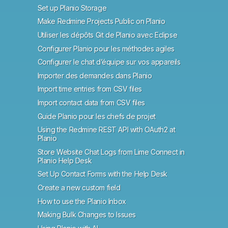
Set up Planio Storage
Make Redmine Projects Public on Planio
Utiliser les dépôts Git de Planio avec Eclipse
Configurer Planio pour les méthodes agiles
Configurer le chat d’équipe sur vos appareils
Importer des demandes dans Planio
Import time entries from CSV files
Import contact data from CSV files
Guide Planio pour les chefs de projet
Using the Redmine REST API with OAuth2 at
Planio
Store Website Chat Logs from Lime Connect in
Planio Help Desk
Set Up Contact Forms with the Help Desk
Create a new custom field
How to use the Planio Inbox
Making Bulk Changes to Issues