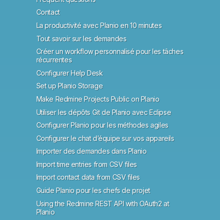
Contact
La productivité avec Planio en 10 minutes
Tout savoir sur les demandes
Créer un workflow personnalisé pour les tâches
récurrentes
Configurer Help Desk
Set up Planio Storage
Make Redmine Projects Public on Planio
Utiliser les dépôts Git de Planio avec Eclipse
Configurer Planio pour les méthodes agiles
Configurer le chat d’équipe sur vos appareils
Importer des demandes dans Planio
Import time entries from CSV files
Import contact data from CSV files
Guide Planio pour les chefs de projet
Using the Redmine REST API with OAuth2 at
Planio