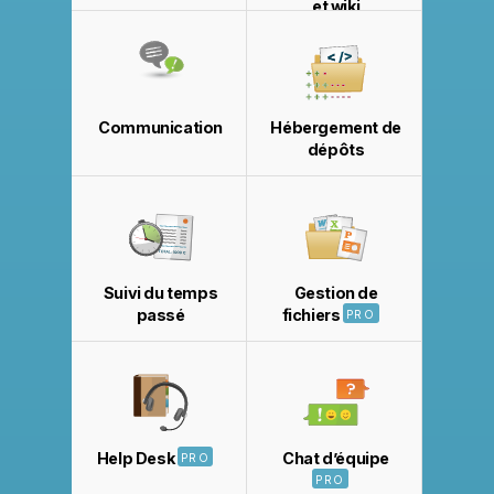
et wiki
Communication
Hébergement de
dépôts
Suivi du temps
Gestion de
passé
fichiers
PRO
Help Desk
Chat d’équipe
PRO
PRO