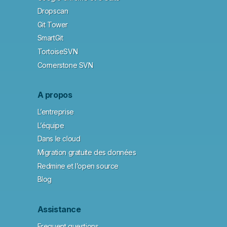
Dropscan
Git Tower
SmartGit
TortoiseSVN
Cornerstone SVN
A propos
L’entreprise
L’équipe
Dans le cloud
Migration gratuite des données
Redmine et l’open source
Blog
Assistance
Frequent questions