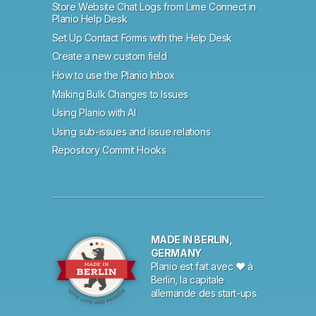
Store Website Chat Logs from Lime Connect in
Planio Help Desk
Set Up Contact Forms with the Help Desk
Create a new custom field
How to use the Planio Inbox
Making Bulk Changes to Issues
Using Planio with AI
Using sub-issues and issue relations
Repository Commit Hooks
MADE IN BERLIN,
GERMANY
Planio est fait avec ♥ à
Berlin, la capitale
allemande des start-ups.