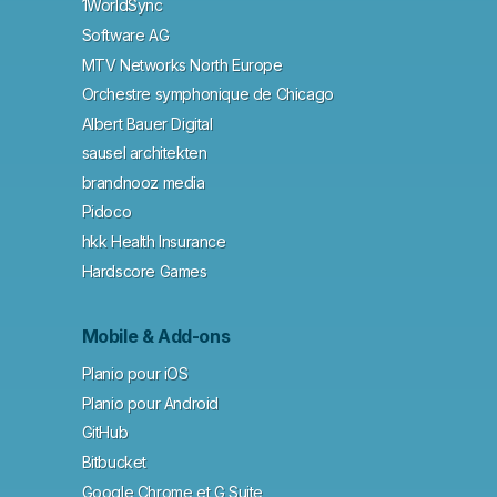
1WorldSync
Software AG
MTV Networks North Europe
Orchestre symphonique de Chicago
Albert Bauer Digital
sausel architekten
brandnooz media
Pidoco
hkk Health Insurance
Hardscore Games
Mobile & Add-ons
Planio pour iOS
Planio pour Android
GitHub
Bitbucket
Google Chrome et G Suite