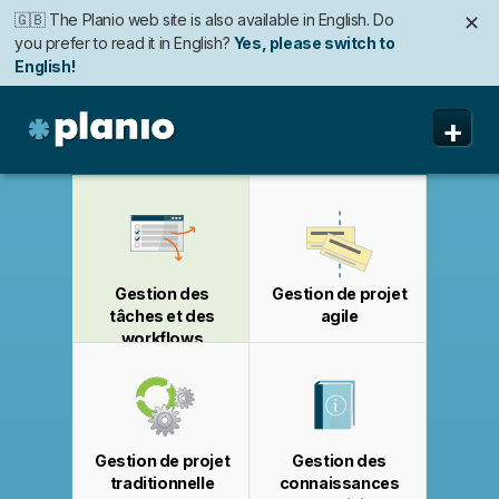
🇬🇧 The Planio web site is also available in English. Do
✕
you prefer to read it in English?
Yes, please switch to
English!
🇩🇪 Die Planio-Webseite gibt es auch auf Deutsch.
🇯🇵 Planioのwebサイトは日本語にも対応しています。日
🇫🇷 Ce site web est disponible en français. Préférez-
✕
✕
✕
+
Möchten Sie lieber auf Deutsch weiterlesen?
本語での表示がお好みですか?
vous le lire en français ?
Oui, passer à la version
日本語に切り替え!
Ja, bitte zu
Deutsch wechseln!
française !
Planio
Fonctionnalités
Tarifs
Gestion des
Gestion de projet
Sécurité
tâches et des
agile
workflows
A propos
Assistance
Gestion de projet
Gestion des
traditionnelle
connaissances