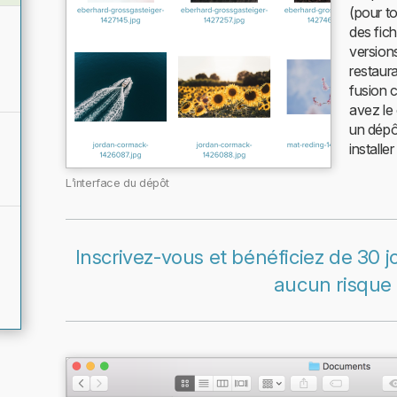
(pour to
des fich
versions
restaur
fusion 
avez le
un dépôt
installe
L’interface du dépôt
Inscrivez-vous et bénéficiez de 30 jo
aucun risque