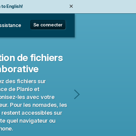
✕
 to English!
✕
✕
✕
ançaise !
e zu Deutsch wechseln!
Se connecter
ssistance
ion de fichiers
aborative
z des fichiers sur
face de Planio et
nisez-les avec votre
Help
eur. Pour les nomades, les
Desk
s restent accessibles sur
te quel navigateur ou
hone.