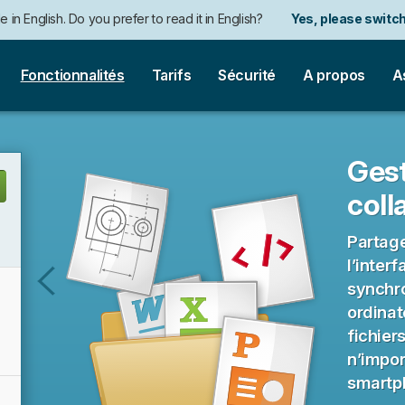
e in English. Do you prefer to read it in English?
Yes, please switch
auf Deutsch. Möchten Sie lieber auf Deutsch weiterlesen?
語にも対応しています。日本語での表示がお好みですか?
ais. Préférez-vous le lire en français ?
Oui, passer à la version fr
日本語に切り替え!
Ja, bitt
Fonctionnalités
Tarifs
Sécurité
A propos
A
Gest
coll
Partage
l’inter
synchro
Suivi
ordinat
du
fichier
temps
n’impor
passé
smartp