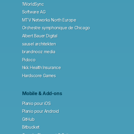
1WorldSync
Software AG
MTV Networks North Europe
Orchestre symphonique de Chicago
Albert Bauer Digital
sausel architekten
brandnooz media
Pidoco
hkk Health Insurance
Hardscore Games
Mobile & Add-ons
Planio pour iOS
Planio pour Android
GitHub
Bitbucket