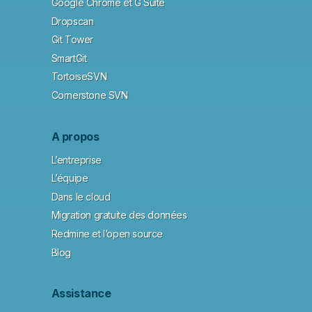
Google Chrome et G Suite
Dropscan
Git Tower
SmartGit
TortoiseSVN
Cornerstone SVN
A propos
L’entreprise
L’équipe
Dans le cloud
Migration gratuite des données
Redmine et l’open source
Blog
Assistance