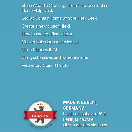
Store Website Chat Logs from Lime Connect in
Planio Help Desk
Set Up Contact Forms with the Help Desk
Create a new custom field
How to use the Planio Inbox
Making Bulk Changes to Issues
Using Planio with AI
Using sub-issues and issue relations
Repository Commit Hooks
MADE IN BERLIN,
GERMANY
Planio est fait avec ♥ à
Berlin, la capitale
allemande des start-ups.