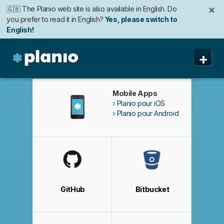
🇬🇧 The Planio web site is also available in English. Do
✕
you prefer to read it in English?
Yes, please switch to
English!
🇩🇪 Die Planio-Webseite gibt es auch auf Deutsch.
✕
+
Möchten Sie lieber auf Deutsch weiterlesen?
Ja, bitte zu
Deutsch wechseln!
Planio
Fonctionnalités
Mobile Apps
Planio pour iOS
Tarifs
Planio pour Android
Sécurité
A propos
Assistance
GitHub
Bitbucket