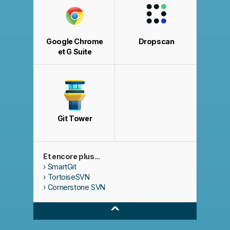
Google Chrome
Dropscan
et G Suite
Git Tower
Et encore plus...
SmartGit
TortoiseSVN
Cornerstone SVN
^