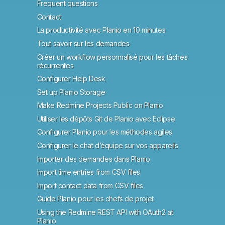
Frequent questions
Contact
La productivité avec Planio en 10 minutes
Tout savoir sur les demandes
Créer un workflow personnalisé pour les tâches
récurrentes
Configurer Help Desk
Set up Planio Storage
Make Redmine Projects Public on Planio
Utiliser les dépôts Git de Planio avec Eclipse
Configurer Planio pour les méthodes agiles
Configurer le chat d’équipe sur vos appareils
Importer des demandes dans Planio
Import time entries from CSV files
Import contact data from CSV files
Guide Planio pour les chefs de projet
Using the Redmine REST API with OAuth2 at
Planio