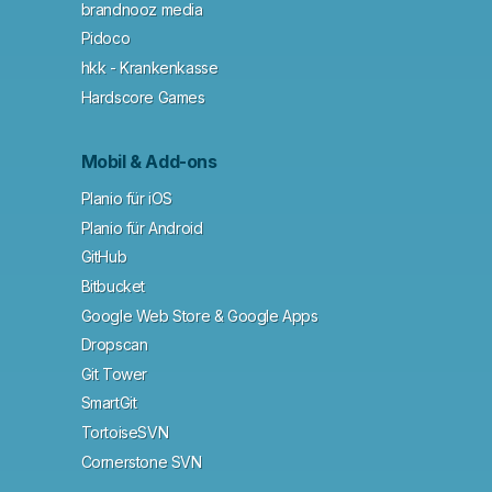
brandnooz media
Pidoco
hkk - Krankenkasse
Hardscore Games
Mobil & Add-ons
Planio für iOS
Planio für Android
GitHub
Bitbucket
Google Web Store & Google Apps
Dropscan
Git Tower
SmartGit
TortoiseSVN
Cornerstone SVN