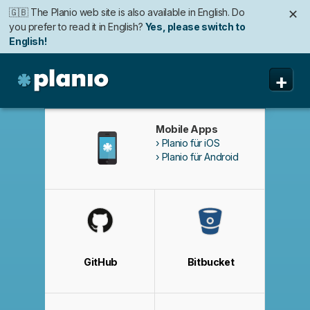
🇬🇧 The Planio web site is also available in English. Do
✕
you prefer to read it in English?
Yes, please switch to
English!
🇩🇪 Die Planio-Webseite gibt es auch auf Deutsch.
✕
+
Möchten Sie lieber auf Deutsch weiterlesen?
Ja, bitte zu
Deutsch wechseln!
Planio
Funktionen
Mobile Apps
Planio für iOS
Preise & Anmeldung
Planio für Android
Sicherheit
Über uns
Support
GitHub
Bitbucket