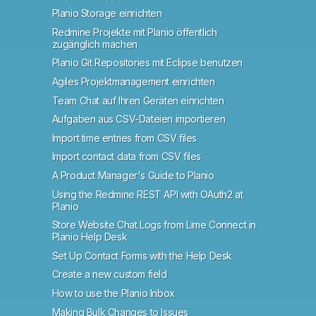
Planio Storage einrichten
Redmine Projekte mit Planio öffentlich
zugänglich machen
Planio Git Repositories mit Eclipse benutzen
Agiles Projektmanagement einrichten
Team Chat auf Ihren Geräten einrichten
Aufgaben aus CSV-Dateien importieren
Import time entries from CSV files
Import contact data from CSV files
A Product Manager's Guide to Planio
Using the Redmine REST API with OAuth2 at
Planio
Store Website Chat Logs from Lime Connect in
Planio Help Desk
Set Up Contact Forms with the Help Desk
Create a new custom field
How to use the Planio Inbox
Making Bulk Changes to Issues