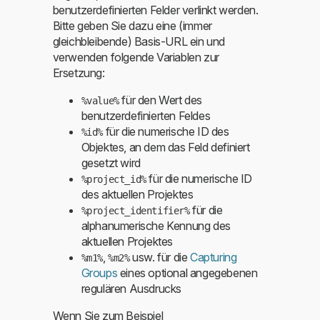
benutzerdefinierten Felder verlinkt werden.
Bitte geben Sie dazu eine (immer
gleichbleibende) Basis-URL ein und
verwenden folgende Variablen zur
Ersetzung:
für den Wert des
%value%
benutzerdefinierten Feldes
für die numerische ID des
%id%
Objektes, an dem das Feld definiert
gesetzt wird
für die numerische ID
%project_id%
des aktuellen Projektes
für die
%project_identifier%
alphanumerische Kennung des
aktuellen Projektes
,
usw. für die
Capturing
%m1%
%m2%
Groups
eines optional angegebenen
regulären Ausdrucks
Wenn Sie zum Beispiel