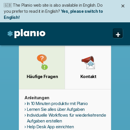
🇬🇧 The Planio web site is also available in English. Do
✕
you prefer to read it in English?
Yes, please switch to
English!
🇩🇪 Die Planio-Webseite gibt es auch auf Deutsch.
🇯🇵 Planioのwebサイトは日本語にも対応しています。日
✕
✕
+
Möchten Sie lieber auf Deutsch weiterlesen?
本語での表示がお好みですか?
日本語に切り替え!
Ja, bitte zu
Deutsch wechseln!
Planio
Funktionen
Preise & Anmeldung
Häufige Fragen
Kontakt
Sicherheit
Über uns
Anleitungen
Support
In 10 Minuten produktiv mit Planio
Lernen Sie alles über Aufgaben
Individuelle Workflows für wiederkehrende
Aufgaben erstellen
Help Desk App einrichten