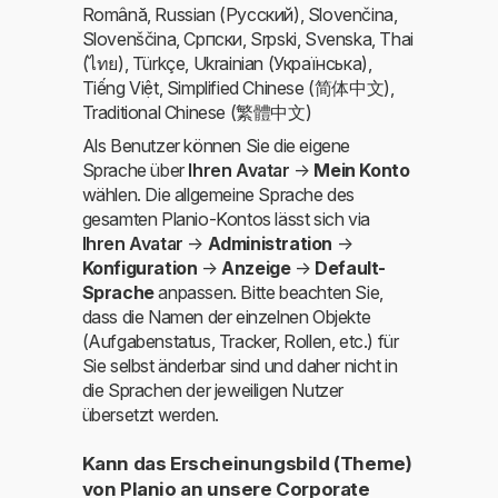
Română, Russian (Русский), Slovenčina,
Slovenščina, Српски, Srpski, Svenska, Thai
(ไทย), Türkçe, Ukrainian (Українська),
Tiếng Việt, Simplified Chinese (简体中文),
Traditional Chinese (繁體中文)
Als Benutzer können Sie die eigene
Sprache über
Ihren Avatar
→
Mein Konto
wählen. Die allgemeine Sprache des
gesamten Planio-Kontos lässt sich via
Ihren Avatar
→
Administration
→
Konfiguration
→
Anzeige
→
Default-
Sprache
anpassen. Bitte beachten Sie,
dass die Namen der einzelnen Objekte
(Aufgabenstatus, Tracker, Rollen, etc.) für
Sie selbst änderbar sind und daher nicht in
die Sprachen der jeweiligen Nutzer
übersetzt werden.
Kann das Erscheinungsbild (Theme)
von Planio an unsere Corporate