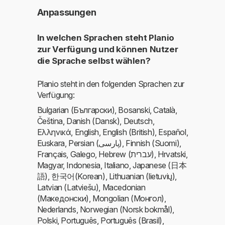
Anpassungen
In welchen Sprachen steht Planio
zur Verfügung und können Nutzer
die Sprache selbst wählen?
Planio steht in den folgenden Sprachen zur
Verfügung:
Bulgarian (Български), Bosanski, Català,
Čeština, Danish (Dansk), Deutsch,
Ελληνικά, English, English (British), Español,
Euskara, Persian (پارسی), Finnish (Suomi),
Français, Galego, Hebrew (עברית), Hrvatski,
Magyar, Indonesia, Italiano, Japanese (日本
語), 한국어(Korean), Lithuanian (lietuvių),
Latvian (Latviešu), Macedonian
(Македонски), Mongolian (Монгол),
Nederlands, Norwegian (Norsk bokmål),
Polski, Português, Português (Brasil),