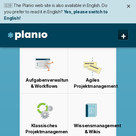
🇬🇧 The Planio web site is also available in English. Do
✕
you prefer to read it in English?
Yes, please switch to
English!
🇩🇪 Die Planio-Webseite gibt es auch auf Deutsch.
🇯🇵 Planioのwebサイトは日本語にも対応しています。日
🇫🇷 Ce site web est disponible en français. Préférez-
✕
✕
✕
+
Möchten Sie lieber auf Deutsch weiterlesen?
本語での表示がお好みですか?
vous le lire en français ?
Oui, passer à la version
日本語に切り替え!
Ja, bitte zu
Deutsch wechseln!
française !
Planio
Funktionen
Preise & Anmeldung
Aufgabenverwaltung
Agiles
Sicherheit
& Workflows
Projektmanagement
Über uns
Support
Klassisches
Wissensmanagement
Projektmanagement
& Wikis