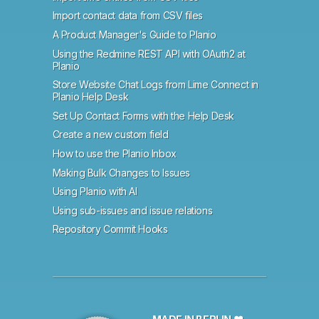
Import contact data from CSV files
A Product Manager's Guide to Planio
Using the Redmine REST API with OAuth2 at
Planio
Store Website Chat Logs from Lime Connect in
Planio Help Desk
Set Up Contact Forms with the Help Desk
Create a new custom field
How to use the Planio Inbox
Making Bulk Changes to Issues
Using Planio with AI
Using sub-issues and issue relations
Repository Commit Hooks