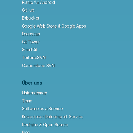
Planio für Android
GitHub
Bitbucket
Google Web Store & Google Apps
Dropscan
Git Tower
SmartGit
TortoiseSVN
Cornerstone SVN
Über uns
Unternehmen
Team
Software as a Service
Kostenloser Datenimport-Service
Redmine & Open Source
Blog