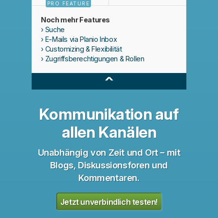
PRO FEATURE
Noch mehr Features
Suche
E-Mails via Planio Inbox
Customizing & Flexibilität
Zugriffsberechtigungen & Rollen
^
Kommunikation auf
allen Kanälen
Unabhängig von Zeit und Ort – mit
Blogs, Diskussionsforen und
Kommentaren.
Jetzt unverbindlich testen!