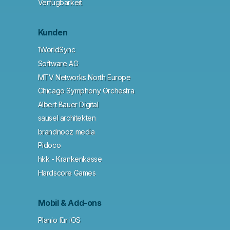
Verfügbarkeit
Kunden
1WorldSync
Software AG
MTV Networks North Europe
Chicago Symphony Orchestra
Albert Bauer Digital
sausel architekten
brandnooz media
Pidoco
hkk - Krankenkasse
Hardscore Games
Mobil & Add-ons
Planio für iOS