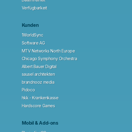
Verfügbarkeit
Kunden
1WorldSync
Software AG
MTV Networks North Europe
Chicago Symphony Orchestra
Albert Bauer Digital
sausel architekten
brandnooz media
Pidoco
hkk - Krankenkasse
Hardscore Games
Mobil & Add-ons