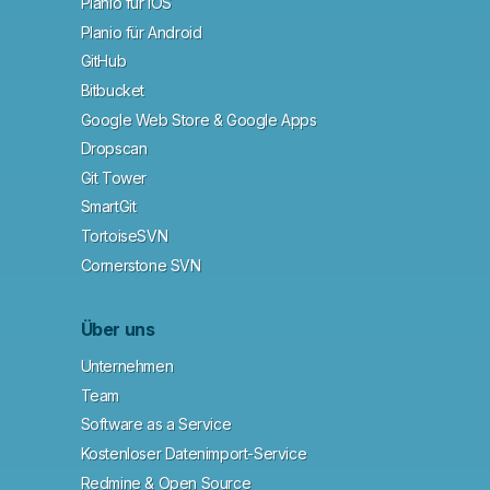
Planio für iOS
Planio für Android
GitHub
Bitbucket
Google Web Store & Google Apps
Dropscan
Git Tower
SmartGit
TortoiseSVN
Cornerstone SVN
Über uns
Unternehmen
Team
Software as a Service
Kostenloser Datenimport-Service
Redmine & Open Source