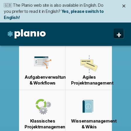
🇬🇧 The Planio web site is also available in English. Do
✕
you prefer to read it in English?
Yes, please switch to
English!
🇩🇪 Die Planio-Webseite gibt es auch auf Deutsch.
🇯🇵 Planioのwebサイトは日本語にも対応しています。日
🇫🇷 Ce site web est disponible en français. Préférez-
✕
✕
✕
+
Möchten Sie lieber auf Deutsch weiterlesen?
本語での表示がお好みですか?
vous le lire en français ?
Oui, passer à la version
日本語に切り替え!
Ja, bitte zu
Deutsch wechseln!
française !
Planio
Funktionen
Preise & Anmeldung
Aufgabenverwaltung
Agiles
Sicherheit
& Workflows
Projektmanagement
Über uns
Support
Klassisches
Wissensmanagement
Projektmanagement
& Wikis