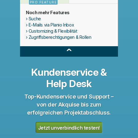
PRO FEATURE
Noch mehr Features
Suche
E-Mails via Planio Inbox
Customizing & Flexibilität
Zugriffsberechtigungen & Rollen
^
Kundenservice &
Help Desk
Top-Kundenservice und Support –
von der Akquise bis zum
erfolgreichen Projektabschluss.
Jetzt unverbindlich testen!