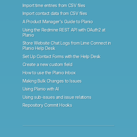
Import time entries from CSV files
Import contact data from CSV files
A Product Manager's Guide to Planio
Using the Redmine REST API with OAuth2 at
Planio
Store Website Chat Logs from Lime Connect in
Planio Help Desk
Set Up Contact Forms with the Help Desk
Create a new custom field
How to use the Planio Inbox
Making Bulk Changes to Issues
Using Planio with AI
Using sub-issues and issue relations
Repository Commit Hooks