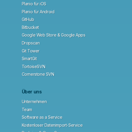
Planio für iOS
Planio für Android
GitHub
Bitbucket
Google Web Store & Google Apps
Dropscan
Git Tower
SmartGit
TortoiseSVN
Cornerstone SVN
Über uns
Unternehmen
Team
Software as a Service
Kostenloser Datenimport-Service