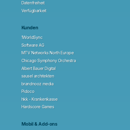
Datenfreiheit
Verfügbarkeit
Kunden
1WorldSync
Software AG
MTV Networks North Europe
Chicago Symphony Orchestra
Albert Bauer Digital
sausel architekten
brandnooz media
Pidoco
hkk - Krankenkasse
Hardscore Games
Mobil & Add-ons