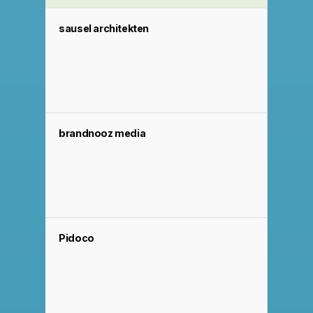
sausel architekten
brandnooz media
Pidoco