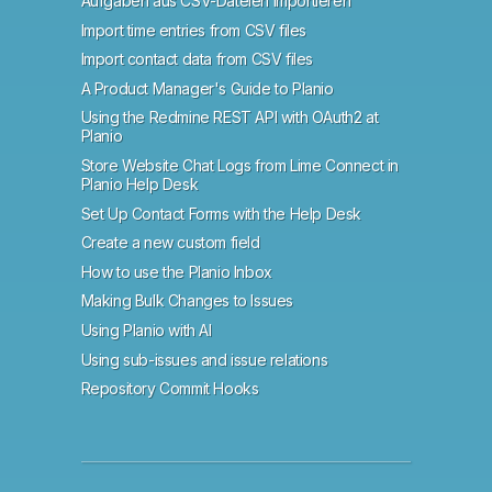
Aufgaben aus CSV-Dateien importieren
Import time entries from CSV files
Import contact data from CSV files
A Product Manager's Guide to Planio
Using the Redmine REST API with OAuth2 at
Planio
Store Website Chat Logs from Lime Connect in
Planio Help Desk
Set Up Contact Forms with the Help Desk
Create a new custom field
How to use the Planio Inbox
Making Bulk Changes to Issues
Using Planio with AI
Using sub-issues and issue relations
Repository Commit Hooks