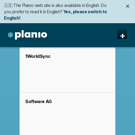
🇬🇧 The Planio web site is also available in English. Do
✕
you prefer to read it in English?
Yes, please switch to
English!
🇩🇪 Die Planio-Webseite gibt es auch auf Deutsch.
🇯🇵 Planioのwebサイトは日本語にも対応しています。日
✕
✕
+
Möchten Sie lieber auf Deutsch weiterlesen?
本語での表示がお好みですか?
日本語に切り替え!
Ja, bitte zu
Deutsch wechseln!
Planio
Funktionen
1WorldSync
Preise & Anmeldung
Sicherheit
Über uns
Software AG
Support