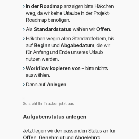
In der Roadmap
anzeigen bitte Häkchen
weg, da wir keine Urlaube in der Projekt-
Roadmap benötigen.
Als
Standardstatus
wählen wir
Offen
.
Häkchen weg in allen Standardfeldern, bis
auf
Beginn
und
Abgabedatum
, die wir
für Anfang und Ende unseres Urlaub
nutzen werden.
Workflow kopieren von
– bitte nichts
auswählen.
Dann auf
Anlegen
.
So sieht Ihr Tracker jetzt aus
Aufgabenstatus anlegen
Jetzt legen wir den passenden Status an für
Offen
,
Genehmigt
und
Abgelehnt: