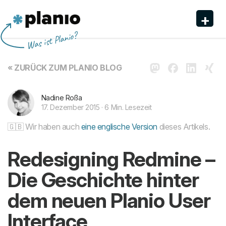
+
Planio
Was ist Planio?
Funktionen
« ZURÜCK ZUM PLANIO BLOG
Preise & Anmeldung
Sicherheit
Nadine Roßa
17. Dezember 2015 · 6 Min. Lesezeit
Über uns
🇬🇧 Wir haben auch
eine englische Version
dieses Artikels.
Support
Redesigning Redmine –
Die Geschichte hinter
dem neuen Planio User
Interface