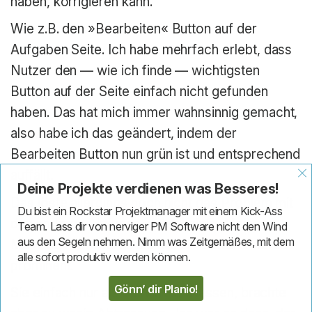
haben, korrigieren kann.
Wie z.B. den »Bearbeiten« Button auf der
Aufgaben Seite. Ich habe mehrfach erlebt, dass
Nutzer den — wie ich finde — wichtigsten
Button auf der Seite einfach nicht gefunden
haben. Das hat mich immer wahnsinnig gemacht,
also habe ich das geändert, indem der
Bearbeiten Button nun grün ist und entsprechend
auffällt.
Deine Projekte verdienen was Besseres!
Das löste allerdings noch nicht das Problem mit
Du bist ein Rockstar Projektmanager mit einem Kick-Ass
den anderen Aktionen in der Leiste. Meiner
Team. Lass dir von nerviger PM Software nicht den Wind
aus den Segeln nehmen. Nimm was Zeitgemäßes, mit dem
Meinung nach waren sie alle als Buttons viel zu
alle sofort produktiv werden können.
prominent.
Gönn’ dir Planio!
Sie einfach nur als Textlinks zu lassen, brachte