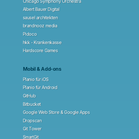
Chicago Symphony Orchestra
Albert Bauer Digital
sausel architekten
brandnooz media
Pidoco
hkk - Krankenkasse
Hardscore Games
Mobil & Add-ons
Planio für iOS
Planio für Android
GitHub
Bitbucket
Google Web Store & Google Apps
Dropscan
Git Tower
SmartGit