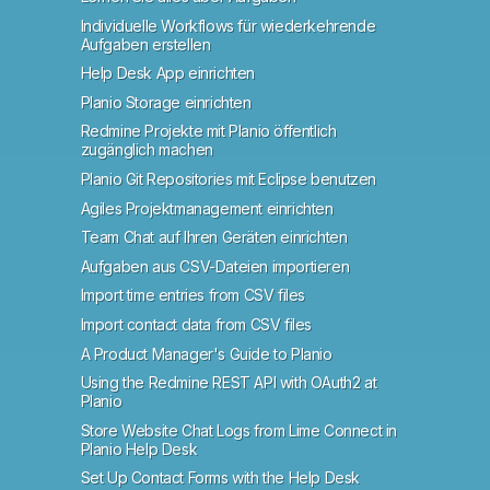
Individuelle Workflows für wiederkehrende
Aufgaben erstellen
Help Desk App einrichten
Planio Storage einrichten
Redmine Projekte mit Planio öffentlich
zugänglich machen
Planio Git Repositories mit Eclipse benutzen
Agiles Projektmanagement einrichten
Team Chat auf Ihren Geräten einrichten
Aufgaben aus CSV-Dateien importieren
Import time entries from CSV files
Import contact data from CSV files
A Product Manager's Guide to Planio
Using the Redmine REST API with OAuth2 at
Planio
Store Website Chat Logs from Lime Connect in
Planio Help Desk
Set Up Contact Forms with the Help Desk