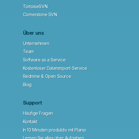
TortoiseSVN
Cornerstone SVN
Über uns
Unternehmen
Team
Software as a Service
Kostenloser Datenimport-Service
Redmine & Open Source
Blog
Support
Häufige Fragen
Kontakt
In 10 Minuten produktiv mit Planio
Lernen Sie alles über Aufgaben