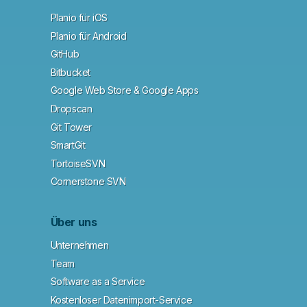
Planio für iOS
Planio für Android
GitHub
Bitbucket
Google Web Store & Google Apps
Dropscan
Git Tower
SmartGit
TortoiseSVN
Cornerstone SVN
Über uns
Unternehmen
Team
Software as a Service
Kostenloser Datenimport-Service