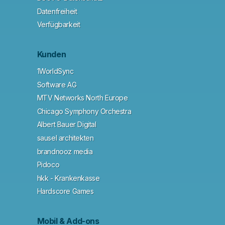
Datenfreiheit
Verfügbarkeit
Kunden
1WorldSync
Software AG
MTV Networks North Europe
Chicago Symphony Orchestra
Albert Bauer Digital
sausel architekten
brandnooz media
Pidoco
hkk - Krankenkasse
Hardscore Games
Mobil & Add-ons