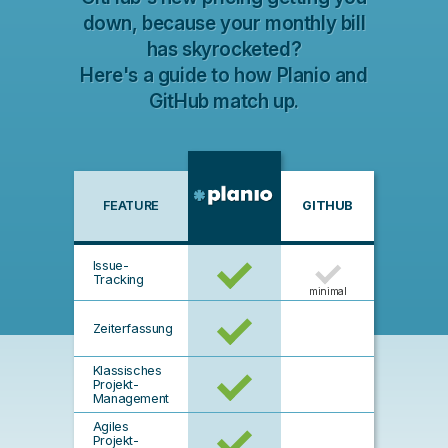
down, because your monthly bill
has skyrocketed?
Here's a guide to how Planio and
GitHub match up.
FEATURE
GITHUB
Issue-
Tracking
minimal
Zeiterfassung
Klassisches
Projekt-
Management
Agiles
Projekt-