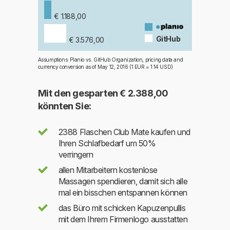
€ 1.188,00
GitHub
€ 3.576,00
Assumptions: Planio vs. GitHub Organization, pricing data and
currency conversion as of May 12, 2016 (1 EUR = 1.14 USD)
Mit den gesparten
€ 2.388,00
könnten Sie:
2388
Flaschen Club Mate kaufen und
Ihren Schlafbedarf um 50%
verringern
allen Mitarbeitern kostenlose
Massagen spendieren, damit sich alle
mal ein bisschen entspannen können
das Büro mit schicken Kapuzenpullis
mit dem Ihrem Firmenlogo ausstatten