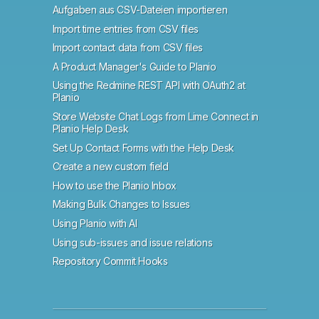
Aufgaben aus CSV-Dateien importieren
Import time entries from CSV files
Import contact data from CSV files
A Product Manager's Guide to Planio
Using the Redmine REST API with OAuth2 at
Planio
Store Website Chat Logs from Lime Connect in
Planio Help Desk
Set Up Contact Forms with the Help Desk
Create a new custom field
How to use the Planio Inbox
Making Bulk Changes to Issues
Using Planio with AI
Using sub-issues and issue relations
Repository Commit Hooks