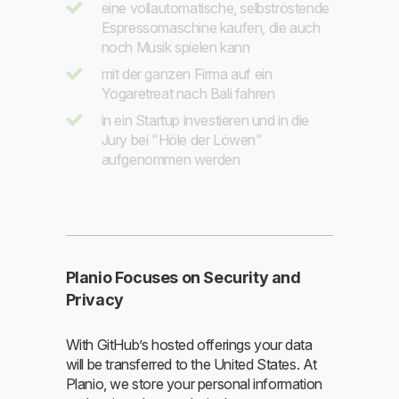
eine vollautomatische, selbströstende
Espressomaschine kaufen, die auch
noch Musik spielen kann
mit der ganzen Firma auf ein
Yogaretreat nach Bali fahren
in ein Startup investieren und in die
Jury bei "Höle der Löwen"
aufgenommen werden
Planio Focuses on Security and
Privacy
With GitHub’s hosted offerings your data
will be transferred to the United States. At
Planio, we store your personal information