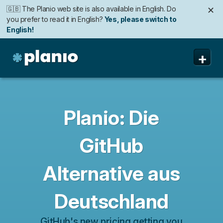
🇬🇧 The Planio web site is also available in English. Do
✕
you prefer to read it in English?
Yes, please switch to
English!
🇩🇪 Die Planio-Webseite gibt es auch auf Deutsch.
✕
+
Möchten Sie lieber auf Deutsch weiterlesen?
Ja, bitte zu
Deutsch wechseln!
Planio
Funktionen
Preise & Anmeldung
Planio: Die
Sicherheit
GitHub
Über uns
Alternative aus
Support
Deutschland
GitHub's new pricing getting you