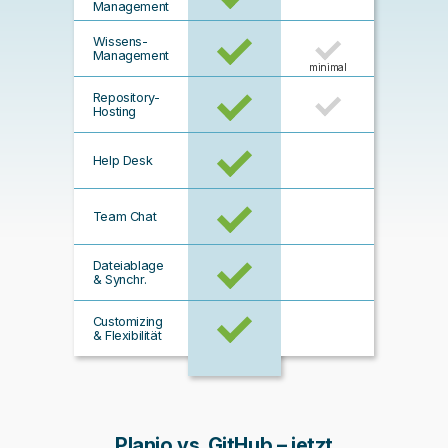
Management
Wissens-
Management
minimal
Repository-
Hosting
Help Desk
Team Chat
Dateiablage
& Synchr.
Customizing
& Flexibilität
Planio vs. GitHub – jetzt