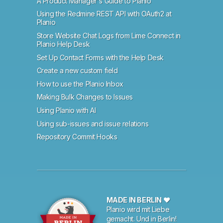
A Product Manager's Guide to Planio
Using the Redmine REST API with OAuth2 at
Planio
Store Website Chat Logs from Lime Connect in
Planio Help Desk
Set Up Contact Forms with the Help Desk
Create a new custom field
How to use the Planio Inbox
Making Bulk Changes to Issues
Using Planio with AI
Using sub-issues and issue relations
Repository Commit Hooks
MADE IN BERLIN ♥
Planio wird mit Liebe
gemacht. Und in Berlin!