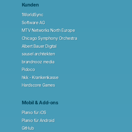
Kunden
1WorldSync
Software AG
MTV Networks North Europe
Chicago Symphony Orchestra
Albert Bauer Digital
sausel architekten
brandnooz media
Pidoco
hkk - Krankenkasse
Hardscore Games
Mobil & Add-ons
Planio für iOS
Planio für Android
GitHub