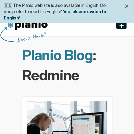
🇬🇧 The Planio web site is also available in English. Do
🇩🇪 Die Planio-Webseite gibt es auch auf Deutsch.
🇯🇵 Planioのwebサイトは日本語にも対応しています。日
🇫🇷 Ce site web est disponible en français. Préférez-
✕
✕
✕
✕
you prefer to read it in English?
Möchten Sie lieber auf Deutsch weiterlesen?
本語での表示がお好みですか?
vous le lire en français ?
Oui, passer à la version
日本語に切り替え!
Yes, please switch to
Ja, bitte zu
English!
Deutsch wechseln!
française !
+
Planio
Was ist Planio?
Funktionen
Planio Blog
:
Preise & Anmeldung
Redmine
Sicherheit
Über uns
Support