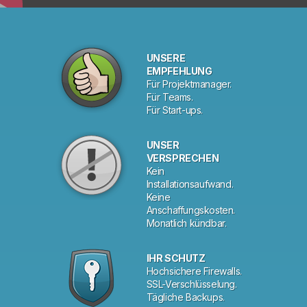
UNSERE
EMPFEHLUNG
Für Projektmanager.
Für Teams.
Für Start-ups.
UNSER
VERSPRECHEN
Kein
Installationsaufwand.
Keine
Anschaffungskosten.
Monatlich kündbar.
IHR SCHUTZ
Hochsichere Firewalls.
SSL-Verschlüsselung.
Tägliche Backups.