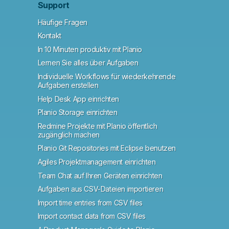
Support
Häufige Fragen
Kontakt
In 10 Minuten produktiv mit Planio
Lernen Sie alles über Aufgaben
Individuelle Workflows für wiederkehrende
Aufgaben erstellen
Help Desk App einrichten
Planio Storage einrichten
Redmine Projekte mit Planio öffentlich
zugänglich machen
Planio Git Repositories mit Eclipse benutzen
Agiles Projektmanagement einrichten
Team Chat auf Ihren Geräten einrichten
Aufgaben aus CSV-Dateien importieren
Import time entries from CSV files
Import contact data from CSV files